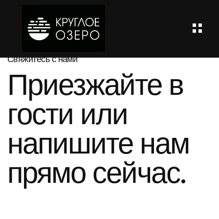
Закрыть
Свяжитесь с нами
Приезжайте в
ГЛАВНАЯ
гости
или
Расположение
Инфраструктура
напишите нам
+
Проекты
прямо сейчас.
Галерея
Ипотека